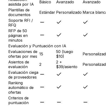
Básico
Avanzado
Avanzado
asistida por IA
Plantillas de
Estándar
Personalizado
Marca blanc
documentos
Soporte RFI /
RFQ
RFP de 50
páginas en
minutos
Evaluación y Puntuación con IA
Evaluaciones de
50 (luego
15
Personaliza
ofertas por mes
$10)
Asientos de
2 +
2
Personaliza
evaluación
$39/asiento
Evaluación ciega
de proveedores
Ranking
automático de
ofertas
Criterios de
puntuación