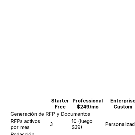
Más de 100 GB de almacenamiento
Interfaz personalizada según tus
necesidades
Gerente de éxito dedicado (CSM)
Colaboración entre agencias
Opciones de marca blanca
Starter
Professional
Enterpris
Free
$249/mo
Custom
Generación de RFP y Documentos
RFPs activos
10 (luego
3
Personaliza
por mes
$39)
Redacción