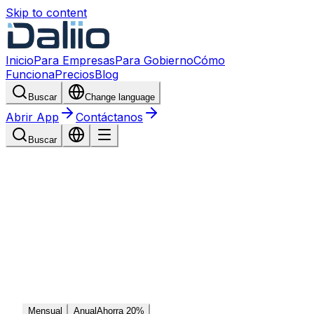
Skip to content
Inicio
Para Empresas
Para Gobierno
Cómo
Funciona
Precios
Blog
Buscar
Change language
Abrir App
Contáctanos
Buscar
Mensual
Anual
Ahorra 20%